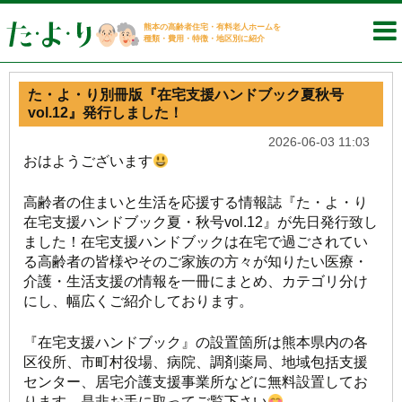
熊本の高齢者住宅・有料老人ホームを
種類・費用・特徴・地区別に紹介
た・よ・り別冊版『在宅支援ハンドブック夏秋号
vol.12』発行しました！
2026-06-03 11:03
おはようございます
高齢者の住まいと生活を応援する情報誌『た・よ・り
在宅支援ハンドブック夏・秋号vol.12』が先日発行致し
ました！在宅支援ハンドブックは在宅で過ごされてい
る高齢者の皆様やそのご家族の方々が知りたい医療・
介護・生活支援の情報を一冊にまとめ、カテゴリ分け
にし、幅広くご紹介しております。
『在宅支援ハンドブック』の設置箇所は熊本県内の各
区役所、市町村役場、病院、調剤薬局、地域包括支援
センター、居宅介護支援事業所などに無料設置してお
ります。是非お手に取ってご覧下さい