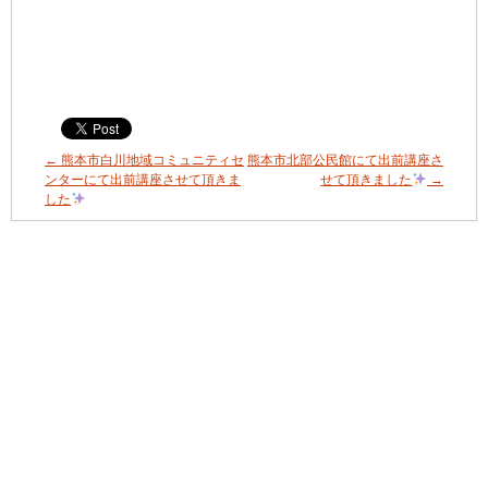
←
熊本市白川地域コミュニティセ
熊本市北部公民館にて出前講座さ
ンターにて出前講座させて頂きま
せて頂きました
→
した