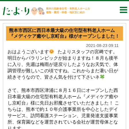
熊本の高齢者住宅・有料老人ホームを
種類・費用・特徴・地区別に紹介
熊本市西区に西日本最大級の住宅型有料老人ホーム
『メディケア癒やし京町台』様がオープンしました！
2021-08-23 09:11
おはようございます
たよりスタッフの宮﨑です。
明日からパラリンピックが始まりますね！８月も後半
に入り、先週は梅雨が逆戻りしたようなお天気で、体
調管理が難しいこの頃ですね。これからまだ暑い日が
続きそうなので、皆さん気を付けて下さいネ
さて、熊本市西区津浦に８月１６日にオープンした西
日本最大級の住宅型有料老人ホーム『メディケア癒や
し京町台』様に先日お邪魔させていただきました！ こ
ちらは、熊本で約１０年介護事業所を中心としたデイ
サービス、訪問看護ステーション、児童発達支援事業
所、保育園などを運営されている会社が運営母体とな
ります。