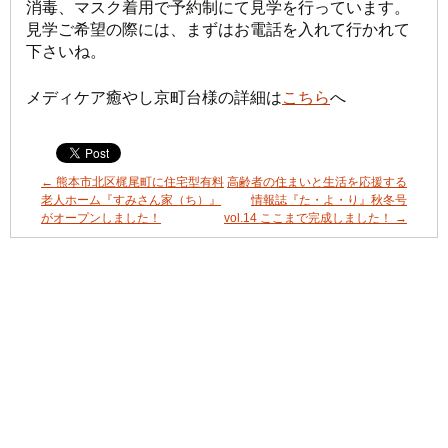
消毒、マスク着用で予約制にて見学を行っています。
見学ご希望の際には、まずはお電話を入れて行かれて
下さいね。
メディケア癒やし京町台様の詳細は
こちら
へ
←
熊本市北区梶尾町に住宅型有料
高齢者の住まいと生活を応援する
老人ホーム『すみさん家（ち）』
情報誌『た・よ・り』秋冬号
がオープンしました！
vol.14 ここまで完成しました！
→