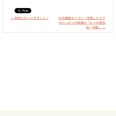
←
RKKに行ってきました！
11月新館オープン！充実したケア
やリハビリが特徴の『むべの里合
志一号館』
→