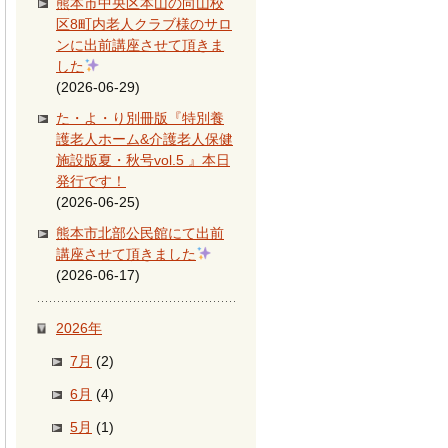
熊本市中央区本山の向山校
区8町内老人クラブ様のサロ
ンに出前講座させて頂きま
した
(2026-06-29)
た・よ・り別冊版『特別養
護老人ホーム&介護老人保健
施設版夏・秋号vol.5 』本日
発行です！
(2026-06-25)
熊本市北部公民館にて出前
講座させて頂きました
(2026-06-17)
2026年
7月
(2)
6月
(4)
5月
(1)