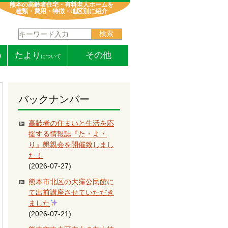
熊本の高齢者住宅・有料老人ホームを
種類・費用・特徴・地区別に紹介
検索:
う
たより
その他
について
バックナンバー
高齢者の住まいと生活を応
援する情報誌『た・よ・
り』懇親会を開催致しまし
た！
(2026-07-27)
熊本市北区の大窪公民館に
て出前講座させていただき
ました
(2026-07-21)