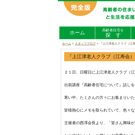
高齢者住宅を
ホーム
探 す
ホーム
>
スタッフブログ
>
『上江津老人クラブ（江
『上江津老人クラブ（江寿会）
２１日、日曜日に上江津老人クラブ（江
出前講座『高齢者住宅について』話しを
寒い中、たくさんの方々にお集まりいた
皆様熱心にメモを取られていて、色々な
主催者の西澤会長より、「皆さん興味が