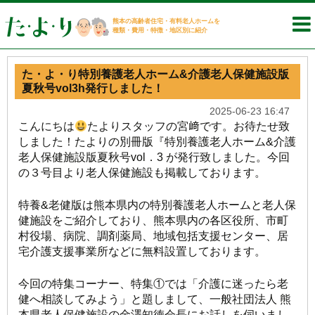
熊本の高齢者住宅・有料老人ホームを
種類・費用・特徴・地区別に紹介
た・よ・り特別養護老人ホーム&介護老人保健施設版
夏秋号vol3h発行しました！
2025-06-23 16:47
こんにちは
たよりスタッフの宮﨑です。お待たせ致
しました！たよりの別冊版『特別養護老人ホーム&介護
老人保健施設版夏秋号vol．3 が発行致しました。今回
の３号目より老人保健施設も掲載しております。
特養&老健版は熊本県内の特別養護老人ホームと老人保
健施設をご紹介しており、熊本県内の各区役所、市町
村役場、病院、調剤薬局、地域包括支援センター、居
宅介護支援事業所などに無料設置しております。
今回の特集コーナー、特集①では「介護に迷ったら老
健へ相談してみよう」と題しまして、一般社団法人 熊
本県老人保健施設の金澤知徳会長にお話しを伺いまし