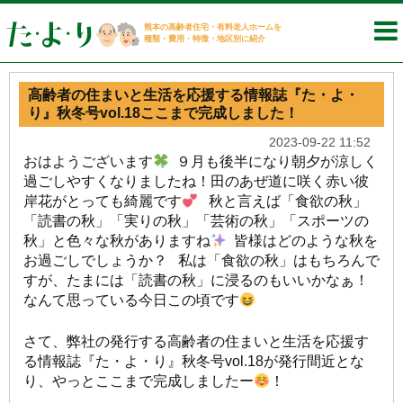
熊本の高齢者住宅・有料老人ホームを
種類・費用・特徴・地区別に紹介
高齢者の住まいと生活を応援する情報誌『た・よ・
り』秋冬号vol.18ここまで完成しました！
2023-09-22 11:52
おはようございます
９月も後半になり朝夕が涼しく
過ごしやすくなりましたね！田のあぜ道に咲く赤い彼
岸花がとっても綺麗です
秋と言えば「食欲の秋」
「読書の秋」「実りの秋」「芸術の秋」「スポーツの
秋」と色々な秋がありますね
皆様はどのような秋を
お過ごしでしょうか？ 私は「食欲の秋」はもちろんで
すが、たまには「読書の秋」に浸るのもいいかなぁ！
なんて思っている今日この頃です
さて、弊社の発行する高齢者の住まいと生活を応援す
る情報誌『た・よ・り』秋冬号vol.18が発行間近とな
り、やっとここまで完成しましたー
！