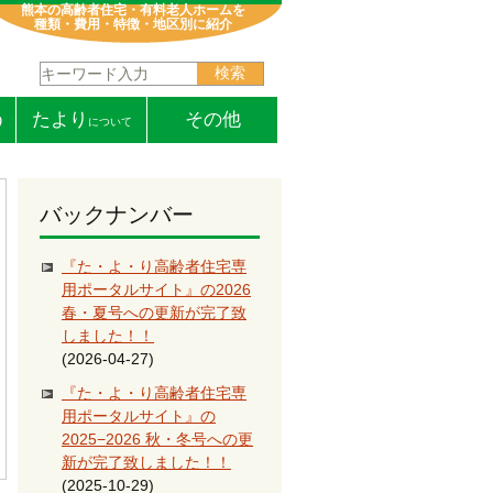
熊本の高齢者住宅・有料老人ホームを
種類・費用・特徴・地区別に紹介
検索:
う
たより
その他
について
バックナンバー
『た・よ・り高齢者住宅専
用ポータルサイト』の2026
春・夏号への更新が完了致
しました！！
(2026-04-27)
『た・よ・り高齢者住宅専
用ポータルサイト』の
2025−2026 秋・冬号への更
新が完了致しました！！
(2025-10-29)