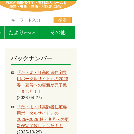
熊本の高齢者住宅・有料老人ホームを
種類・費用・特徴・地区別に紹介
検索:
う
たより
その他
について
バックナンバー
『た・よ・り高齢者住宅専
用ポータルサイト』の2026
春・夏号への更新が完了致
しました！！
(2026-04-27)
『た・よ・り高齢者住宅専
用ポータルサイト』の
2025−2026 秋・冬号への更
新が完了致しました！！
(2025-10-29)