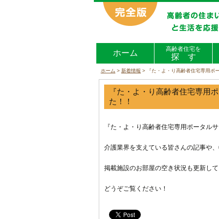
高齢者住宅を
ホーム
探 す
ホーム
>
新着情報
>
『た・よ・り高齢者住宅専用ポー
『た・よ・り高齢者住宅専用ポ
た！！
『た・よ・り高齢者住宅専用ポータルサ
介護業界を支えている皆さんの記事や、
掲載施設のお部屋の空き状況も更新して
どうぞご覧ください！