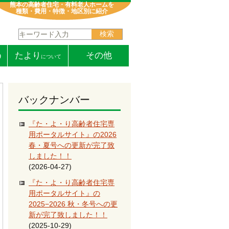
熊本の高齢者住宅・有料老人ホームを
種類・費用・特徴・地区別に紹介
検索:
う
たより
その他
について
バックナンバー
『た・よ・り高齢者住宅専
用ポータルサイト』の2026
春・夏号への更新が完了致
しました！！
(2026-04-27)
『た・よ・り高齢者住宅専
用ポータルサイト』の
2025−2026 秋・冬号への更
新が完了致しました！！
(2025-10-29)