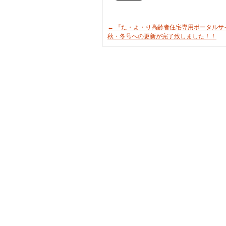
←
『た・よ・り高齢者住宅専用ポータルサイト』
秋・冬号への更新が完了致しました！！