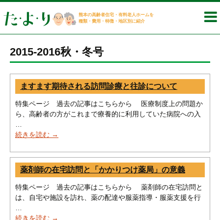
熊本の高齢者住宅・有料老人ホームを
種類・費用・特徴・地区別に紹介
2015-2016秋・冬号
ますます期待される訪問診療と往診について
特集ページ 過去の記事はこちらから 医療制度上の問題か
ら、高齢者の方がこれまで療養的に利用していた病院への入
…
続きを読む
ま
→
す
ま
す
薬剤師の在宅訪問と「かかりつけ薬局」の意義
期
待
特集ページ 過去の記事はこちらから 薬剤師の在宅訪問と
さ
は、自宅や施設を訪れ、薬の配達や服薬指導・服薬支援を行
れ
…
る
続きを読む
薬
→