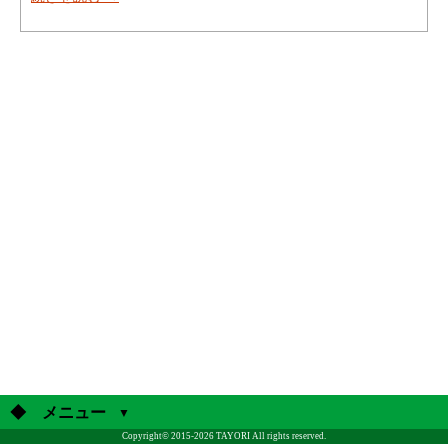
訪
剤
問
師
診
の
療
在
と
宅
往
訪
診
問
に
と
つ
「か
い
か
て
り
つ
け
薬
局」
の
意
義
◆ メニュー
Copyright© 2015-2026 TAYORI All rights reserved.