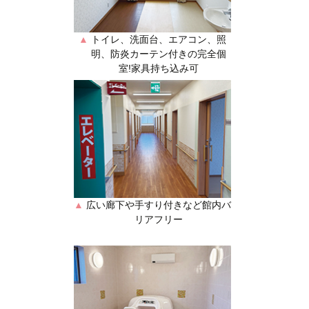
▲
トイレ、洗面台、エアコン、照
明、防炎カーテン付きの完全個
室!家具持ち込み可
▲
広い廊下や手すり付きなど館内バ
リアフリー