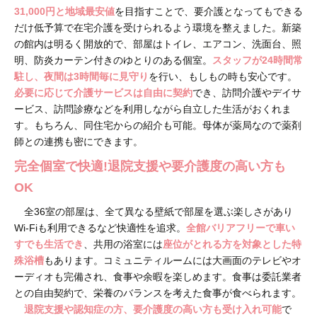
31,000円と地域最安値
を目指すことで、要介護となってもできる
だけ低予算で在宅介護を受けられるよう環境を整えました。新築
の館内は明るく開放的で、部屋はトイレ、エアコン、洗面台、照
明、防炎カーテン付きのゆとりのある個室。
スタッフが24時間常
駐し、夜間は3時間毎に見守り
を行い、もしもの時も安心です。
必要に応じて介護サービスは自由に契約
でき、訪問介護やデイサ
ービス、訪問診療などを利用しながら自立した生活がおくれま
す。もちろん、同住宅からの紹介も可能。母体が薬局なので薬剤
師との連携も密にできます。
完全個室で快適!退院支援や要介護度の高い方も
OK
全36室の部屋は、全て異なる壁紙で部屋を選ぶ楽しさがあり
Wi-Fiも利用できるなど快適性を追求。
全館バリアフリーで車い
すでも生活でき
、共用の浴室には
座位がとれる方を対象とした特
殊浴槽
もあります。コミュニティルームには大画面のテレビやオ
ーディオも完備され、食事や余暇を楽しめます。食事は委託業者
との自由契約で、栄養のバランスを考えた食事が食べられます。
退院支援や認知症の方、要介護度の高い方も受け入れ可能
で